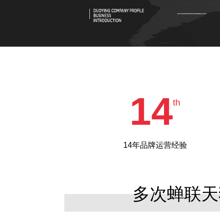
14
th
14年品牌运营经验
多次蝉联天